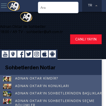
TR
Adnan Oktar ile Sohbetler
18:00 / A9 TV - sohbetler@a9.com.tr
CANLI YAYIN
Sohbetlerden Notlar
ADNAN OKTAR KIMDIR?
ADNAN OKTAR'IN KONUKLARI
ADNAN OKTAR'IN SOHBETLERINDEN BAŞLIKLAR
ADNAN OKTAR'IN SOHBETLERINDEN SEÇME
BÖLÜMLER