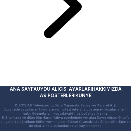
ANA SAYFA
UYDU ALICISI AYARLARI
HAKKIMIZDA
A9 POSTERLERİ
KÜNYE
© 2013 A9 Televizyonu Dijital Yayıncılık Sanayi ve Ticaret A.Ş.
Bu sitede yayınlanan tüm materyali, siteyi referans göstermek koşuluyla telif
hakkı ödemeksizin kopyalayabilir ve çoğaltabilirsiniz.
© Sitemizde ve diğer tüm Harun Yahya eserlerinde yer alan Sayın Adnan Oktar’a
ait şahsi fotoğrafların bütün yayın hakları Global Yayıncılık Ltd.Şti’ne aittir. Kısmen
de olsa izinsiz kullanılamaz ve yayınlanamaz.