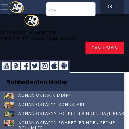
TR
Adnan Oktar ile Sohbetler
18:00 / A9 TV - sohbetler@a9.com.tr
CANLI YAYIN
Sohbetlerden Notlar
ADNAN OKTAR KIMDIR?
ADNAN OKTAR'IN KONUKLARI
ADNAN OKTAR'IN SOHBETLERINDEN BAŞLIKLAR
ADNAN OKTAR'IN SOHBETLERINDEN SEÇME
BÖLÜMLER