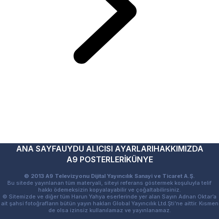
ANA SAYFA
UYDU ALICISI AYARLARI
HAKKIMIZDA
A9 POSTERLERİ
KÜNYE
© 2013 A9 Televizyonu Dijital Yayıncılık Sanayi ve Ticaret A.Ş.
Bu sitede yayınlanan tüm materyali, siteyi referans göstermek koşuluyla telif
hakkı ödemeksizin kopyalayabilir ve çoğaltabilirsiniz.
© Sitemizde ve diğer tüm Harun Yahya eserlerinde yer alan Sayın Adnan Oktar’a
ait şahsi fotoğrafların bütün yayın hakları Global Yayıncılık Ltd.Şti’ne aittir. Kısmen
de olsa izinsiz kullanılamaz ve yayınlanamaz.