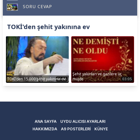
SORU CEVAP
TOKİ'den şehit yakınına ev
Şehit yakınları ve gazilere üç
TOKİ'den 15.000 şehit yakınına ev.
01:38
müjde
03:05
ANA SAYFA
UYDU ALICISI AYARLARI
HAKKIMIZDA
A9 POSTERLERİ
KÜNYE