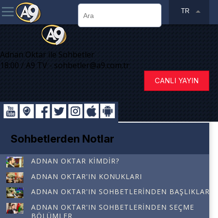
TR
Adnan Oktar ile Sohbetler
18:00 / A9 TV - sohbetler@a9.com.tr
CANLI YAYIN
Sohbetlerden Notlar
ADNAN OKTAR KIMDIR?
ADNAN OKTAR'IN KONUKLARI
ADNAN OKTAR'IN SOHBETLERINDEN BAŞLIKLAR
ADNAN OKTAR'IN SOHBETLERINDEN SEÇME
BÖLÜMLER