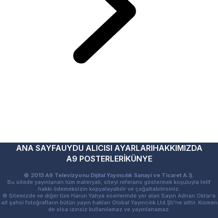
ANA SAYFA
UYDU ALICISI AYARLARI
HAKKIMIZDA
A9 POSTERLERİ
KÜNYE
© 2013 A9 Televizyonu Dijital Yayıncılık Sanayi ve Ticaret A.Ş.
Bu sitede yayınlanan tüm materyali, siteyi referans göstermek koşuluyla telif
hakkı ödemeksizin kopyalayabilir ve çoğaltabilirsiniz.
© Sitemizde ve diğer tüm Harun Yahya eserlerinde yer alan Sayın Adnan Oktar’a
ait şahsi fotoğrafların bütün yayın hakları Global Yayıncılık Ltd.Şti’ne aittir. Kısmen
de olsa izinsiz kullanılamaz ve yayınlanamaz.