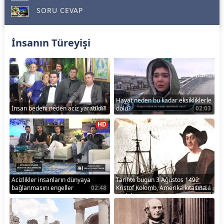
SORU CEVAP
İnsanın Türeyişi
Hayat neden bu kadar eksikliklerle
İnsan bedeni neden aciz yaratıldı?
00:44
dolu?
02:03
HD
Acizlikler insanların dünyaya
Tarihte bugün 3 Ağustos 1492
bağlanmasını engeller
02:48
Kristof Kolomb, Amerika kıtasına
03:14
ayak bastı