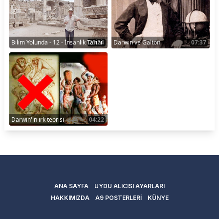
Bilim Yolunda - 12 - İnsanlık Tarihi
25:24
Darwin ve Galton
07:37
Darwin'in ırk teorisi
04:22
ANA SAYFA
UYDU ALICISI AYARLARI
HAKKIMIZDA
A9 POSTERLERİ
KÜNYE