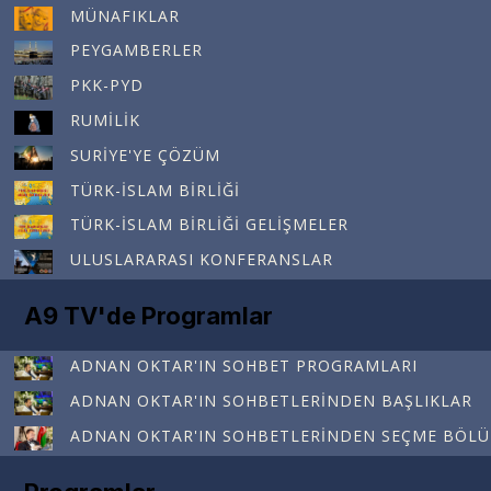
MÜNAFIKLAR
PEYGAMBERLER
PKK-PYD
RUMILIK
SURIYE'YE ÇÖZÜM
TÜRK-İSLAM BIRLIĞI
TÜRK-İSLAM BIRLIĞI GELIŞMELER
ULUSLARARASI KONFERANSLAR
A9 TV'de Programlar
ADNAN OKTAR'IN SOHBET PROGRAMLARI
ADNAN OKTAR'IN SOHBETLERINDEN BAŞLIKLAR
ADNAN OKTAR'IN SOHBETLERINDEN SEÇME BÖL