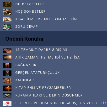
HD BELGESELLER
HOŞ SOHBETLER
KISA FILMLER - MUTLAKA IZLEYIN
SORU CEVAP
Önemli Konular
15 TEMMUZ DARBE GIRIŞIMI
AHIR ZAMAN, HZ. MEHDI VE HZ. İSA
BAĞNAZLIK
GERÇEK ATATÜRKÇÜLÜK
KADINLAR
KITAP EHLI VE PEYGAMBERLER
KURAN AHLAKI VE DERIN DÜŞÜNMEK
LIDERLER VE DÜŞÜNÜRLER BARIŞ, DIN VE POLITI