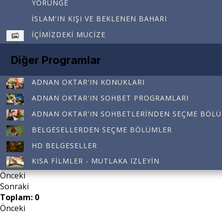
YÖRÜNGE
İSLAM'IN KIŞI VE BEKLENEN BAHARI
İÇIMIZDEKI MUCIZE
Diğer Programlar
ADNAN OKTAR'IN KONUKLARI
ADNAN OKTAR'IN SOHBET PROGRAMLARI
ADNAN OKTAR'IN SOHBETLERINDEN SEÇME BÖL
BELGESELLERDEN SEÇME BÖLÜMLER
HD BELGESELLER
KISA FILMLER - MUTLAKA IZLEYIN
Önceki
Sonraki
Toplam: 0
Önceki