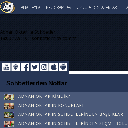
ANA SAYFA
PROGRAMLAR
UYDU ALICISI AYARLARI
HA
Adnan Oktar ile Sohbetler
18:00 / A9 TV - sohbetler@a9.com.tr
Sohbetlerden Notlar
ADNAN OKTAR KIMDIR?
ADNAN OKTAR'IN KONUKLARI
ADNAN OKTAR'IN SOHBETLERINDEN BAŞLIKLAR
ADNAN OKTAR'IN SOHBETLERINDEN SEÇME BÖL