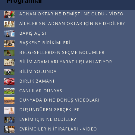
Programlar
ADNAN OKTAR NE DEMIŞTI NE OLDU - VIDEO
AILELER SN. ADNAN OKTAR IÇIN NE DEDILER?
BAKIŞ AÇISI
BAŞKENT BIRIKIMLERI
BELGESELLERDEN SEÇME BÖLÜMLER
BILIM ADAMLARI YARATILIŞI ANLATIYOR
BILIM YOLUNDA
BIRLIK ZAMANI
CANLILAR DÜNYASI
DÜNYADA DINE DÖNÜŞ VIDEOLARI
DÜŞÜNDÜREN GERÇEKLER
EVRIM IÇIN NE DEDILER?
EVRIMCILERIN İTIRAFLARI - VIDEO