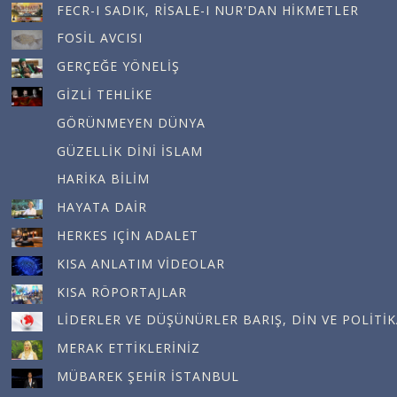
FECR-I SADIK, RISALE-I NUR'DAN HIKMETLER
FOSIL AVCISI
GERÇEĞE YÖNELIŞ
GIZLI TEHLIKE
GÖRÜNMEYEN DÜNYA
GÜZELLIK DINI İSLAM
HARIKA BILIM
HAYATA DAIR
HERKES IÇIN ADALET
KISA ANLATIM VIDEOLAR
KISA RÖPORTAJLAR
LIDERLER VE DÜŞÜNÜRLER BARIŞ, DIN VE POLITI
MERAK ETTIKLERINIZ
MÜBAREK ŞEHIR İSTANBUL