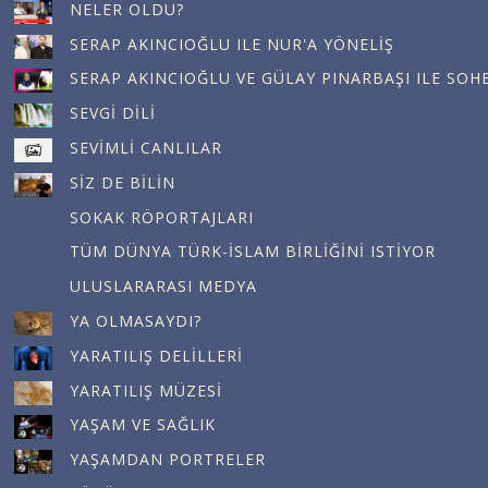
NELER OLDU?
SERAP AKINCIOĞLU ILE NUR'A YÖNELIŞ
SERAP AKINCIOĞLU VE GÜLAY PINARBAŞI ILE SOH
SEVGI DILI
SEVIMLI CANLILAR
SIZ DE BILIN
SOKAK RÖPORTAJLARI
TÜM DÜNYA TÜRK-İSLAM BIRLIĞINI ISTIYOR
ULUSLARARASI MEDYA
YA OLMASAYDI?
YARATILIŞ DELILLERI
YARATILIŞ MÜZESI
YAŞAM VE SAĞLIK
YAŞAMDAN PORTRELER