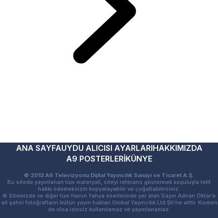
ANA SAYFA
UYDU ALICISI AYARLARI
HAKKIMIZDA
A9 POSTERLERİ
KÜNYE
© 2013 A9 Televizyonu Dijital Yayıncılık Sanayi ve Ticaret A.Ş.
Bu sitede yayınlanan tüm materyali, siteyi referans göstermek koşuluyla telif
hakkı ödemeksizin kopyalayabilir ve çoğaltabilirsiniz.
© Sitemizde ve diğer tüm Harun Yahya eserlerinde yer alan Sayın Adnan Oktar’a
ait şahsi fotoğrafların bütün yayın hakları Global Yayıncılık Ltd.Şti’ne aittir. Kısmen
de olsa izinsiz kullanılamaz ve yayınlanamaz.