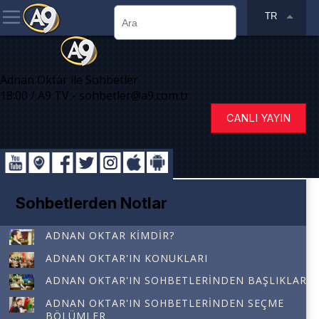
TR
Adnan Oktar ile Sohbetler
18:00 / A9 TV - sohbetler@a9.com.tr
CANLI YAYIN
Sohbetlerden Notlar
ADNAN OKTAR KIMDIR?
ADNAN OKTAR'IN KONUKLARI
ADNAN OKTAR'IN SOHBETLERINDEN BAŞLIKLAR
ADNAN OKTAR'IN SOHBETLERINDEN SEÇME
BÖLÜMLER