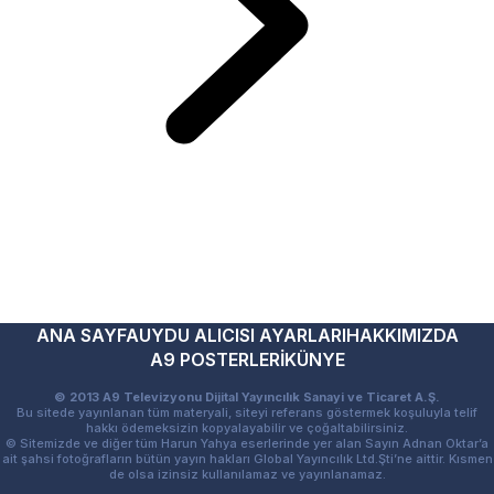
ANA SAYFA
UYDU ALICISI AYARLARI
HAKKIMIZDA
A9 POSTERLERİ
KÜNYE
© 2013 A9 Televizyonu Dijital Yayıncılık Sanayi ve Ticaret A.Ş.
Bu sitede yayınlanan tüm materyali, siteyi referans göstermek koşuluyla telif
hakkı ödemeksizin kopyalayabilir ve çoğaltabilirsiniz.
© Sitemizde ve diğer tüm Harun Yahya eserlerinde yer alan Sayın Adnan Oktar’a
ait şahsi fotoğrafların bütün yayın hakları Global Yayıncılık Ltd.Şti’ne aittir. Kısmen
de olsa izinsiz kullanılamaz ve yayınlanamaz.